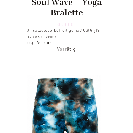
Soul Wave – Yoga
Bralette
60,00
€
Umsatzsteuerbefreit gemäß UStG §19
(
60,00
€
/ 1 Stück)
zzgl.
Versand
Vorrätig