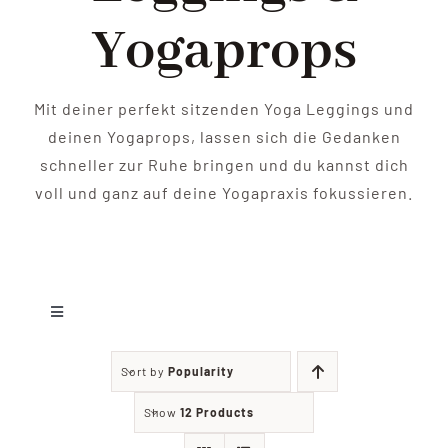
Shop
Yogaprops
Yoga
Mit deiner perfekt sitzenden Yoga Leggings und
Kontakt
deinen Yogaprops, lassen sich die Gedanken
schneller zur Ruhe bringen und du kannst dich
voll und ganz auf deine Yogapraxis fokussieren.
Toggle
Navigation
Leggings
Sort by
Popularity
Show
12 Products
Yoga Zubehör