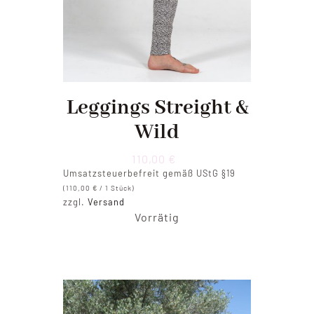
Leggings Streight &
Wild
110,00
€
Umsatzsteuerbefreit gemäß UStG §19
(
110,00
€
/ 1 Stück)
zzgl.
Versand
Vorrätig