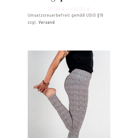
Preisspanne:
10,00
€
–
100,00
€
10,00 €
Umsatzsteuerbefreit gemäß UStG §19
bis
zzgl.
Versand
100,00 €