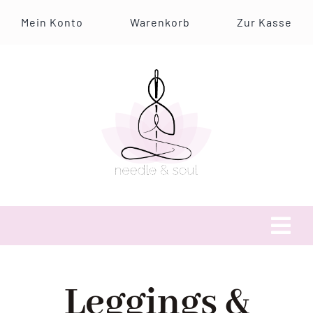
Zum
Mein Konto
Warenkorb
Zur Kasse
Inhalt
springen
Tog
Navi
Über uns
Leggings &