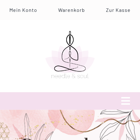
Zum
Mein Konto
Warenkorb
Zur Kasse
Inhalt
springen
Tog
Navi
Über uns