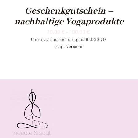
Geschenkgutschein –
nachhaltige Yogaprodukte
Preisspanne:
10,00
€
–
100,00
€
Umsatzsteuerbefreit gemäß UStG §19
10,00 €
zzgl.
Versand
bis
100,00 €