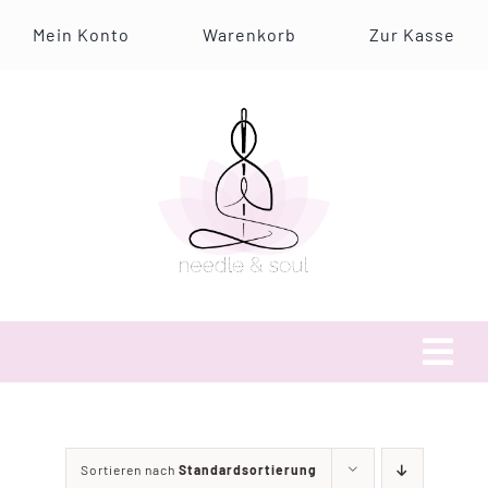
Zum
Mein Konto
Warenkorb
Zur Kasse
Inhalt
springen
Tog
Navi
Über uns
Sortieren nach
Standardsortierung