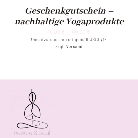
Geschenkgutschein –
nachhaltige Yogaprodukte
Preisspanne:
10,00
€
–
100,00
€
Umsatzsteuerbefreit gemäß UStG §19
10,00 €
zzgl.
Versand
bis
100,00 €