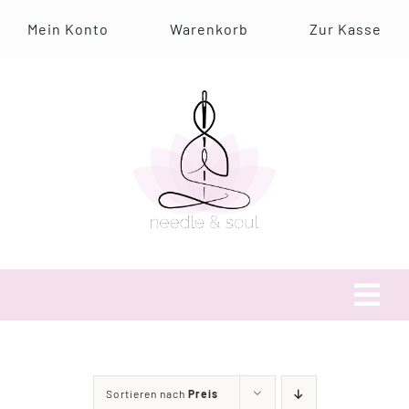
Zum
Mein Konto
Warenkorb
Zur Kasse
Inhalt
springen
Tog
Navi
Über uns
Sortieren nach
Preis