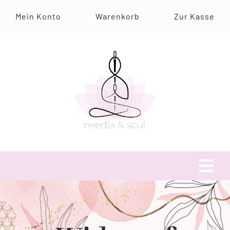
Zum
Mein Konto
Warenkorb
Zur Kasse
Inhalt
springen
Tog
Navi
Über uns