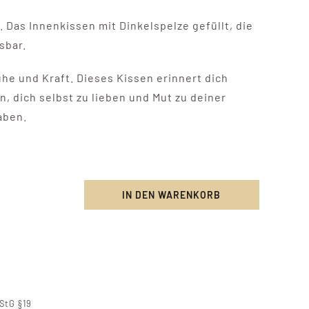
Das Innenkissen mit Dinkelspelze gefüllt, die
sbar.
uhe und Kraft. Dieses Kissen erinnert dich
n, dich selbst zu lieben und Mut zu deiner
aben.
IN DEN WARENKORB
tica
ationskissen
StG §19