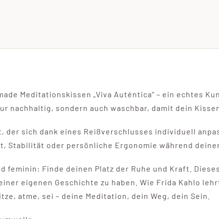
ade Meditationskissen „Viva Auténtica“ – ein echtes Kun
r nachhaltig, sondern auch waschbar, damit dein Kissen 
lt, der sich dank eines Reißverschlusses individuell anp
t, Stabilität oder persönliche Ergonomie während deine
nd feminin: Finde deinen Platz der Ruhe und Kraft. Diese
deiner eigenen Geschichte zu haben. Wie Frida Kahlo lehrt
itze, atme, sei – deine Meditation, dein Weg, dein Sein.