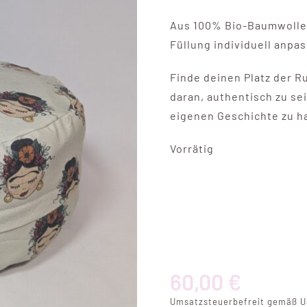
Aus 100% Bio-Baumwolle. 
Füllung individuell anpas
Finde deinen Platz der R
daran, authentisch zu sei
eigenen Geschichte zu h
Vorrätig
Viva
Autén
–
Medit
60,00
€
aus
Bio-
Umsatzsteuerbefreit gemäß U