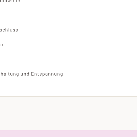
aumwolle
rschluss
en
zhaltung und Entspannung