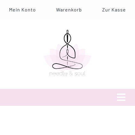
Zum
Mein Konto
Warenkorb
Zur Kasse
Inhalt
springen
Tog
Navi
Über uns