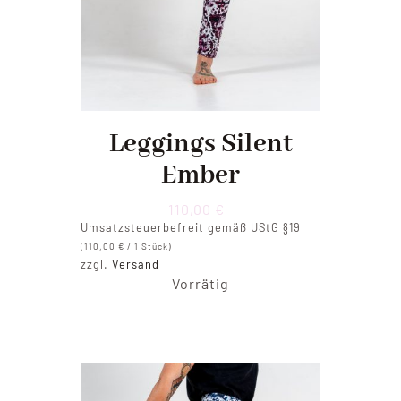
Leggings Silent
Ember
110,00
€
Umsatzsteuerbefreit gemäß UStG §19
(
110,00
€
/ 1 Stück)
zzgl.
Versand
Vorrätig