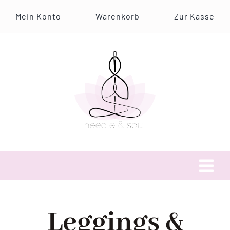
Zum
Mein Konto
Warenkorb
Zur Kasse
Inhalt
springen
Tog
Navi
Über uns
Leggings &