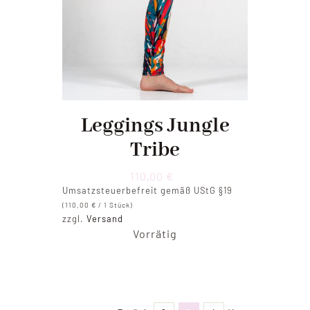
Leggings Jungle
Tribe
110,00
€
Umsatzsteuerbefreit gemäß UStG §19
(
110,00
€
/ 1 Stück)
zzgl.
Versand
Vorrätig