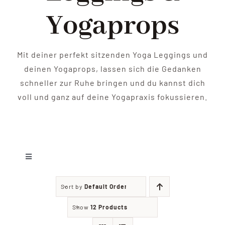
Shop
Yogaprops
Ratgeber
Mit deiner perfekt sitzenden Yoga Leggings und
Kontakt
deinen Yogaprops, lassen sich die Gedanken
schneller zur Ruhe bringen und du kannst dich
voll und ganz auf deine Yogapraxis fokussieren.
Toggle
Navigation
Leggings
Sort by
Default Order
Show
12 Products
Yoga Zubehör