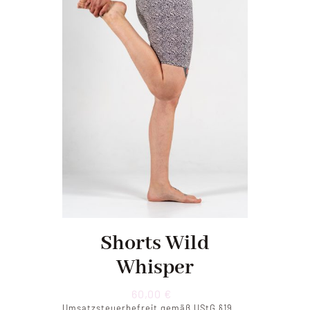
Shorts Wild
Whisper
60,00
€
Umsatzsteuerbefreit gemäß UStG §19