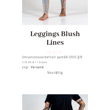
Leggings Blush
Lines
110,00
€
Umsatzsteuerbefreit gemäß UStG §19
(
110,00
€
/ 1 Stück)
zzgl.
Versand
Vorrätig