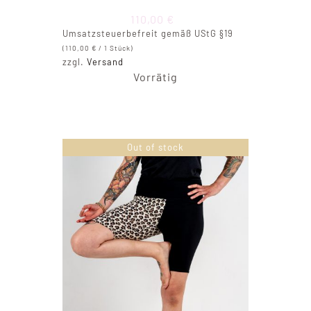
110,00
€
Umsatzsteuerbefreit gemäß UStG §19
(
110,00
€
/ 1 Stück)
zzgl.
Versand
Vorrätig
Out of stock