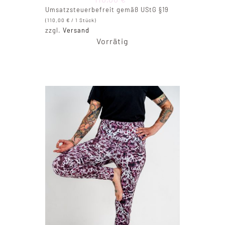
Umsatzsteuerbefreit gemäß UStG §19
(
110,00
€
/ 1 Stück)
zzgl.
Versand
Vorrätig