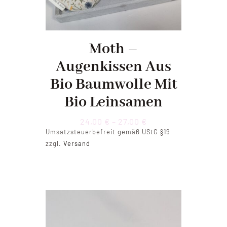
Moth –
Augenkissen Aus
Bio Baumwolle Mit
Bio Leinsamen
Preisspanne:
24,00
€
–
27,00
€
24,00 €
Umsatzsteuerbefreit gemäß UStG §19
bis
zzgl.
Versand
27,00 €