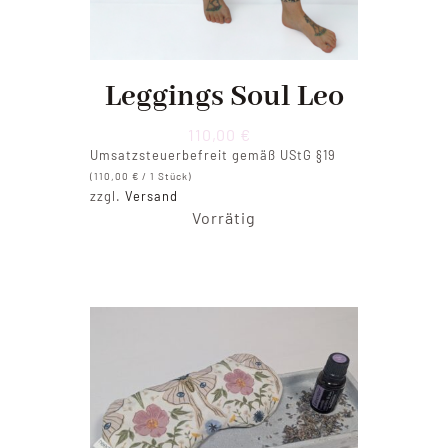
Leggings Soul Leo
110,00
€
Umsatzsteuerbefreit gemäß UStG §19
(
110,00
€
/ 1 Stück)
zzgl.
Versand
Vorrätig