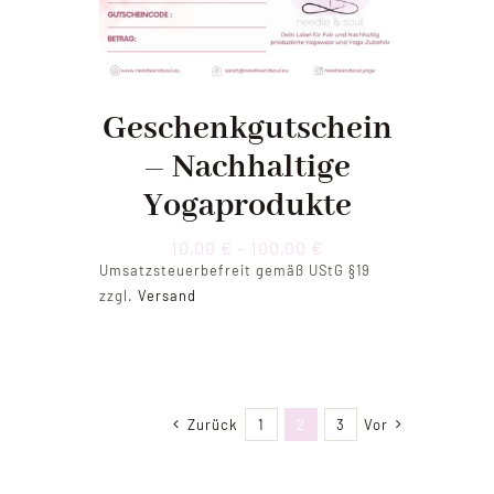
Geschenkgutschein
– Nachhaltige
Yogaprodukte
Preisspanne:
10,00
€
–
100,00
€
10,00 €
Umsatzsteuerbefreit gemäß UStG §19
bis
zzgl.
Versand
100,00 €
Zurück
1
2
3
Vor