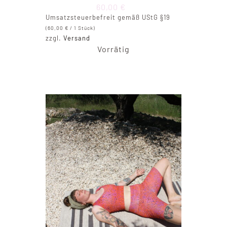
60,00
€
Umsatzsteuerbefreit gemäß UStG §19
(
60,00
€
/ 1 Stück)
zzgl.
Versand
Vorrätig