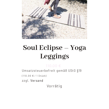
Soul Eclipse – Yoga
Leggings
110,00
€
Umsatzsteuerbefreit gemäß UStG §19
(
110,00
€
/ 1 Stück)
zzgl.
Versand
Vorrätig