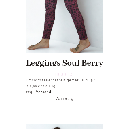
Leggings Soul Berry
110,00
€
Umsatzsteuerbefreit gemäß UStG §19
(
110,00
€
/ 1 Stück)
zzgl.
Versand
Vorrätig