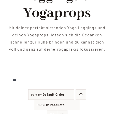
Shop
Yogaprops
Yoga
Mit deiner perfekt sitzenden Yoga Leggings und
Kontakt
deinen Yogaprops, lassen sich die Gedanken
schneller zur Ruhe bringen und du kannst dich
voll und ganz auf deine Yogapraxis fokussieren.
Toggle
Navigation
Leggings
Sort by
Default Order
Show
12 Products
Yoga Zubehör