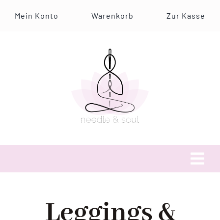
Zum
Mein Konto
Warenkorb
Zur Kasse
Inhalt
springen
Tog
Navi
Über uns
Leggings &