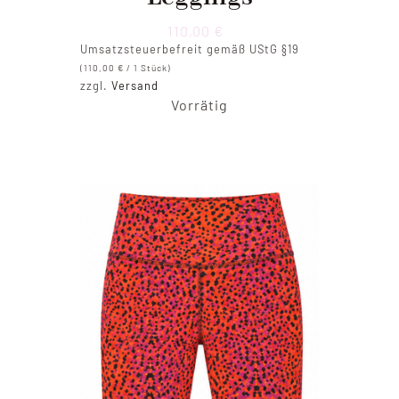
110,00
€
Umsatzsteuerbefreit gemäß UStG §19
(
110,00
€
/ 1 Stück)
zzgl.
Versand
Vorrätig