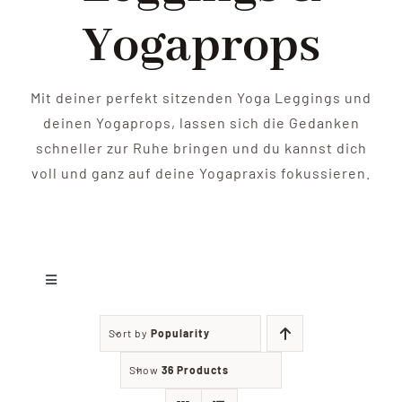
Shop
Yogaprops
Yoga
Mit deiner perfekt sitzenden Yoga Leggings und
Kontakt
deinen Yogaprops, lassen sich die Gedanken
schneller zur Ruhe bringen und du kannst dich
voll und ganz auf deine Yogapraxis fokussieren.
Toggle
Navigation
Leggings
Sort by
Popularity
Show
36 Products
Yoga Zubehör