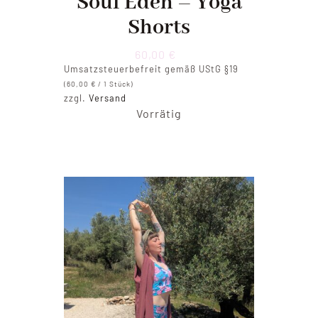
Soul Eden – Yoga
Shorts
60,00
€
Umsatzsteuerbefreit gemäß UStG §19
(
60,00
€
/ 1 Stück)
zzgl.
Versand
Vorrätig