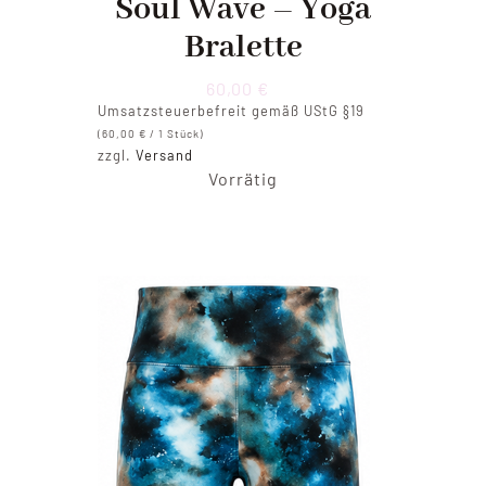
Soul Wave – Yoga
Bralette
60,00
€
Umsatzsteuerbefreit gemäß UStG §19
(
60,00
€
/ 1 Stück)
zzgl.
Versand
Vorrätig