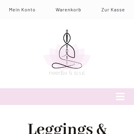
Zum
Mein Konto
Warenkorb
Zur Kasse
Inhalt
springen
Tog
Navi
Über uns
Leggings &