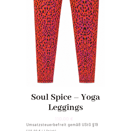
Soul Spice – Yoga
Leggings
110,00
€
Umsatzsteuerbefreit gemäß UStG §19
(
110,00
€
/ 1 Stück)