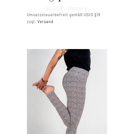
Preisspanne:
10,00
€
–
100,00
€
10,00 €
Umsatzsteuerbefreit gemäß UStG §19
bis
zzgl.
Versand
100,00 €