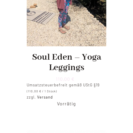
Soul Eden – Yoga
Leggings
110,00
€
Umsatzsteuerbefreit gemäß UStG §19
(
110,00
€
/ 1 Stück)
zzgl.
Versand
Vorrätig