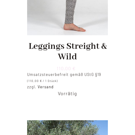
Leggings Streight &
Wild
110,00
€
Umsatzsteuerbefreit gemäß UStG §19
(
110,00
€
/ 1 Stück)
zzgl.
Versand
Vorrätig