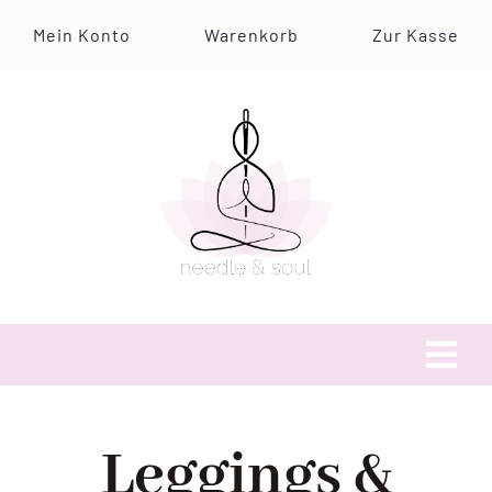
Zum
Mein Konto
Warenkorb
Zur Kasse
Inhalt
springen
Tog
Navi
Über uns
Leggings &