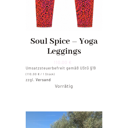
Soul Spice – Yoga
Leggings
110,00
€
Umsatzsteuerbefreit gemäß UStG §19
(
110,00
€
/ 1 Stück)
zzgl.
Versand
Vorrätig