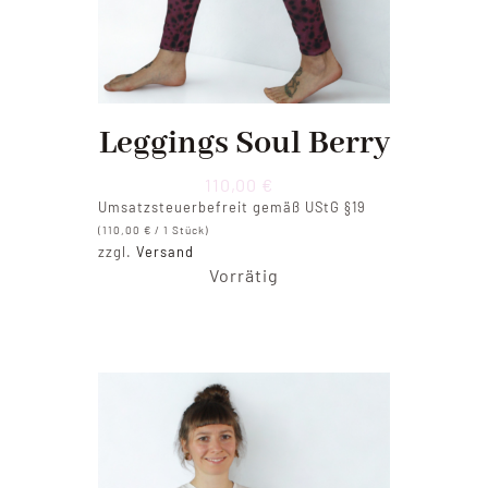
Leggings Soul Berry
110,00
€
Umsatzsteuerbefreit gemäß UStG §19
(
110,00
€
/ 1 Stück)
zzgl.
Versand
Vorrätig