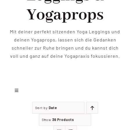
Shop
Yogaprops
Yoga
Mit deiner perfekt sitzenden Yoga Leggings und
Kontakt
deinen Yogaprops, lassen sich die Gedanken
schneller zur Ruhe bringen und du kannst dich
voll und ganz auf deine Yogapraxis fokussieren.
Toggle
Navigation
Leggings
Sort by
Date
Show
36 Products
Yoga Zubehör