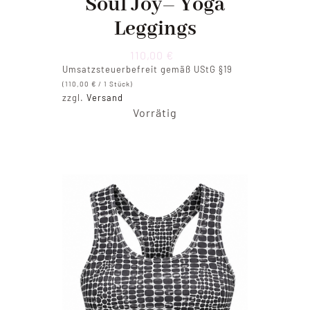
Soul Joy– Yoga
Leggings
110,00
€
Umsatzsteuerbefreit gemäß UStG §19
(
110,00
€
/ 1 Stück)
zzgl.
Versand
Vorrätig