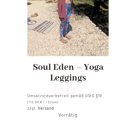
Soul Eden – Yoga
Leggings
110,00
€
Umsatzsteuerbefreit gemäß UStG §19
(
110,00
€
/ 1 Stück)
zzgl.
Versand
Vorrätig