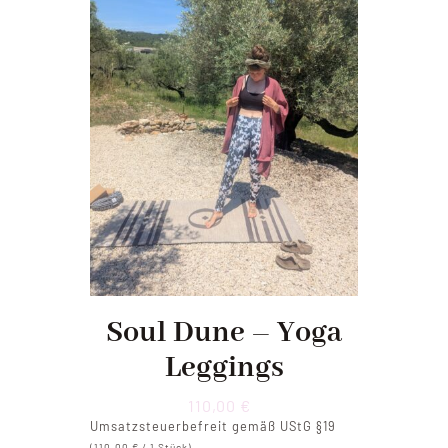
Soul Dune – Yoga
Leggings
110,00
€
Umsatzsteuerbefreit gemäß UStG §19
(
110,00
€
/ 1 Stück)