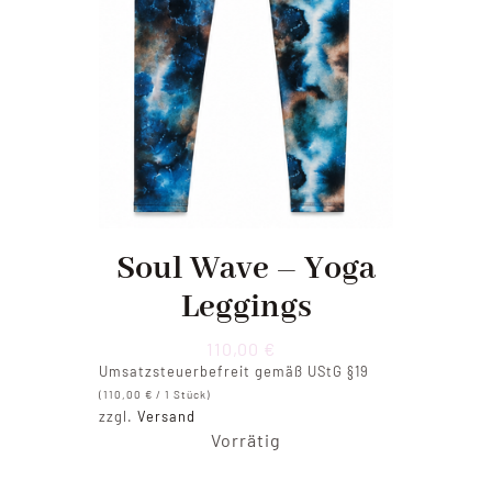
Soul Wave – Yoga
Leggings
110,00
€
Umsatzsteuerbefreit gemäß UStG §19
(
110,00
€
/ 1 Stück)
zzgl.
Versand
Vorrätig