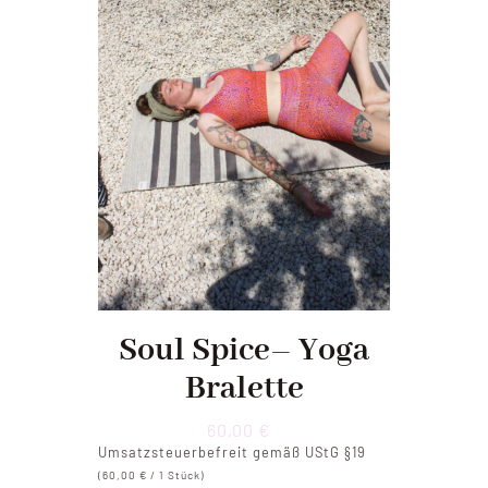
Soul Spice– Yoga
Bralette
60,00
€
Umsatzsteuerbefreit gemäß UStG §19
(
60,00
€
/ 1 Stück)