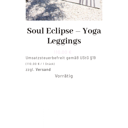
Soul Eclipse – Yoga
Leggings
110,00
€
Umsatzsteuerbefreit gemäß UStG §19
(
110,00
€
/ 1 Stück)
zzgl.
Versand
Vorrätig