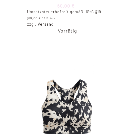
60,00
€
Umsatzsteuerbefreit gemäß UStG §19
(
60,00
€
/ 1 Stück)
zzgl.
Versand
Vorrätig