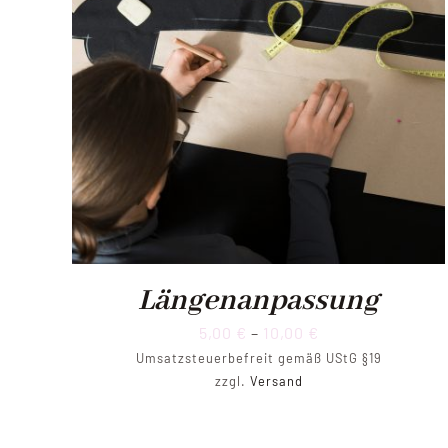
Längenanpassung
Preisspanne:
5,00
€
–
10,00
€
Umsatzsteuerbefreit gemäß UStG §19
5,00 €
zzgl.
Versand
bis
10,00 €